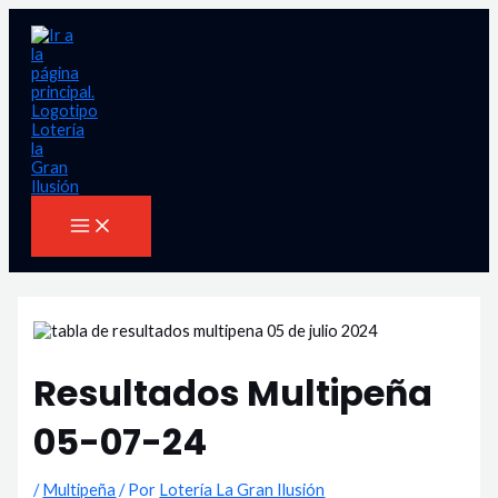
MAIN
Ir
MENU
al
contenido
Resultados Multipeña
05-07-24
/
Multipeña
/ Por
Lotería La Gran Ilusión