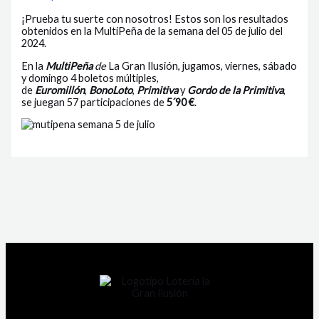
¡Prueba tu suerte con nosotros! Estos son los resultados
obtenidos en la MultiPeña de la semana del 05 de julio del
2024.
En la
MultiPeña
de
La Gran Ilusión, jugamos, viernes, sábado
y domingo 4 boletos múltiples,
de
Euromillón
,
BonoLoto
,
Primitiva
y
Gordo de la Primitiva
,
se juegan 57 participaciones de
5´90 €
.