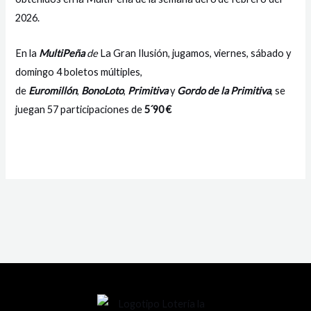
2026.
En la
MultiPeña
de
La Gran Ilusión, jugamos, viernes, sábado y
domingo 4 boletos múltiples,
de
Euromillón
,
BonoLoto
,
Primitiva
y
Gordo de la Primitiva
, se
juegan 57 participaciones de
5´90 €