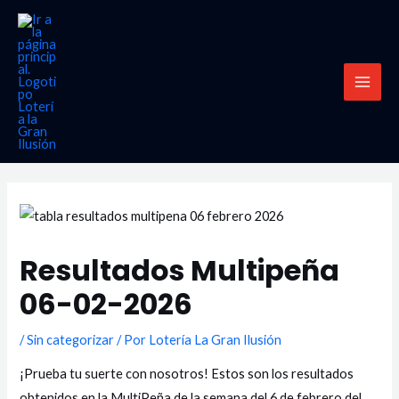
Ir
MAI
al
MEN
contenido
Resultados Multipeña
06-02-2026
/
Sin categorizar
/ Por
Lotería La Gran Ilusión
¡Prueba tu suerte con nosotros! Estos son los resultados
obtenidos en la MultiPeña de la semana del 6 de febrero del