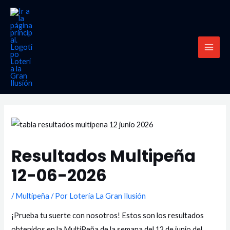
Ir
MAI
al
MEN
contenido
Resultados Multipeña
12-06-2026
/
Multipeña
/ Por
Lotería La Gran Ilusión
¡Prueba tu suerte con nosotros! Estos son los resultados
obtenidos en la MultiPeña de la semana del 12 de junio del