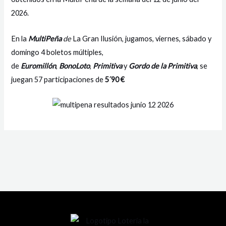
2026.
En la
MultiPeña
de
La Gran Ilusión, jugamos, viernes, sábado y
domingo 4 boletos múltiples,
de
Euromillón
,
BonoLoto
,
Primitiva
y
Gordo de la Primitiva
, se
juegan 57 participaciones de
5´90 €