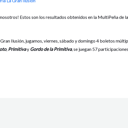
ría La Gran Ilusión
 nosotros! Estos son los resultados obtenidos en la MultiPeña de l
 Gran Ilusión, jugamos, viernes, sábado y domingo 4 boletos múltip
oto
,
Primitiva
y
Gordo de la Primitiva
, se juegan 57 participacione