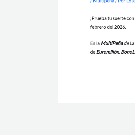
/
Multipeña
/ Por
Lote
¡Prueba tu suerte con
febrero del 2026.
En la
MultiPeña
de
La
de
Euromillón
,
BonoL