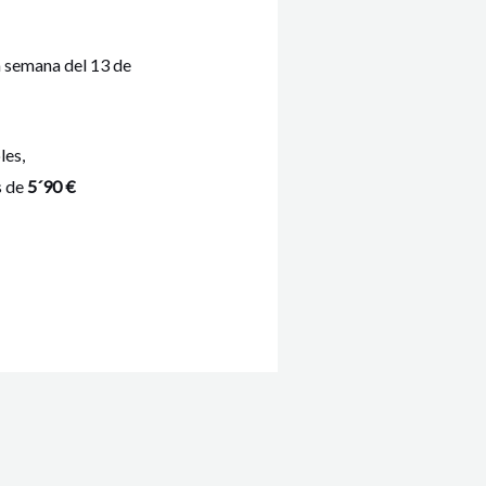
a semana del 13 de
les,
s de
5´90 €