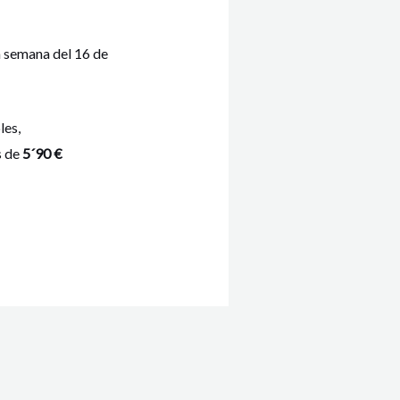
a semana del 16 de
les,
s de
5´90 €