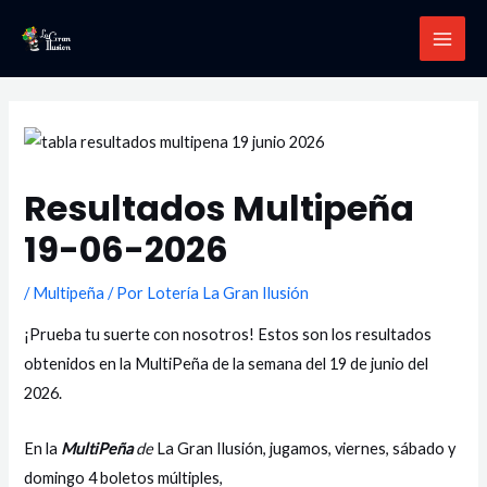
Ir
MAI
al
MEN
contenido
Resultados Multipeña
19-06-2026
/
Multipeña
/ Por
Lotería La Gran Ilusión
¡Prueba tu suerte con nosotros! Estos son los resultados
obtenidos en la MultiPeña de la semana del 19 de junio del
2026.
En la
MultiPeña
de
La Gran Ilusión, jugamos, viernes, sábado y
domingo 4 boletos múltiples,