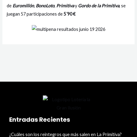
de
Euromillón
,
BonoLoto
,
Primitiva
y
Gordo de la Primitiva
, se
juegan 57 participaciones de
5´90 €
Entradas Recientes
¿Cuáles son los reintegros que más salen en La Primitiva?