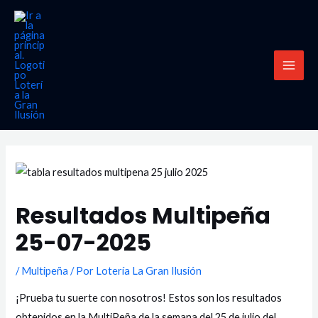
Ir
MAI
al
MEN
contenido
Resultados Multipeña
25-07-2025
/
Multipeña
/ Por
Lotería La Gran Ilusión
¡Prueba tu suerte con nosotros! Estos son los resultados
obtenidos en la MultiPeña de la semana del 25 de julio del