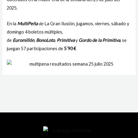
2025.
En la
MultiPeña
de
La Gran Ilusión, jugamos, viernes, sábado y
domingo 4 boletos múltiples,
de
Euromillón
,
BonoLoto
,
Primitiva
y
Gordo de la Primitiva
, se
juegan 57 participaciones de
5´90 €