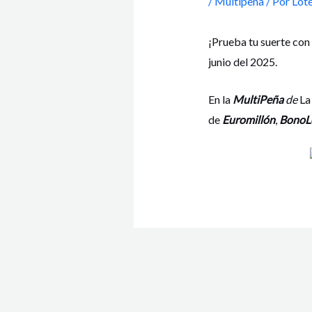
/
Multipeña
/ Por
Lote
¡Prueba tu suerte con
junio del 2025.
En la
MultiPeña
de
La
de
Euromillón
,
BonoL