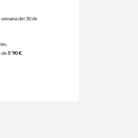
a semana del 30 de
les,
s de
5´90 €
.