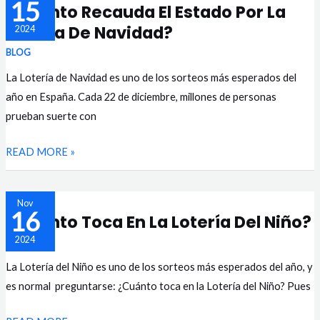
15
¿Cuánto Recauda El Estado Por La
DE
RECAUDA
Lotería De Navidad?
LOTERÍA
2024
EL
DE
ESTADO
BLOG
NAVIDAD
POR
La Lotería de Navidad es uno de los sorteos más esperados del
Y
LA
año en España. Cada 22 de diciembre, millones de personas
EL
LOTERÍA
prueban suerte con
NIÑO
DE
READ MORE »
NAVIDAD?
¿CUÁNTO
Nov
16
¿Cuánto Toca En La Lotería Del Niño?
TOCA
2024
EN
BLOG
LA
La Lotería del Niño es uno de los sorteos más esperados del año, y
LOTERÍA
es normal preguntarse: ¿Cuánto toca en la Lotería del Niño? Pues
DEL