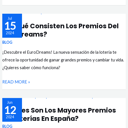
¿EN
Jul
15
¿En Qué Consisten Los Premios Del
QUÉ
Eurodreams?
2024
CONSISTEN
LOS
BLOG
PREMIOS
¡Descubre el EuroDreams! La nueva sensación de la lotería te
DEL
ofrece la oportunidad de ganar grandes premios y cambiar tu vida.
EURODREAMS?
¿Quieres saber cómo funciona?
READ MORE »
¿CUÁLES
Jun
12
¿Cuáles Son Los Mayores Premios
SON
De Loterías En España?
2024
LOS
MAYORES
BLOG