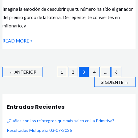
PREMIOS
Imagina la emoción de descubrir que tu número ha sido el ganador
DE
del premio gordo de la lotería. De repente, te conviertes en
LOTERÍAS
millonario, y
EN
READ MORE »
ESPAÑA?
←
ANTERIOR
1
2
3
4
…
6
SIGUIENTE
→
Entradas Recientes
¿Cuáles son los reintegros que más salen en La Primitiva?
Resultados Multipeña 03-07-2026