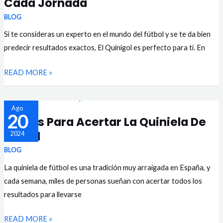
Cada Jornada
DE
EL
BLOG
QUINIGOL?
Si te consideras un experto en el mundo del fútbol y se te da bien
ACIERTA
predecir resultados exactos, El Quinigol es perfecto para ti. En
LOS
READ MORE »
RESULTADOS
EXACTOS
DE
TRUCOS
Ago
20
Trucos Para Acertar La Quiniela De
CADA
PARA
Fútbol
JORNADA
2024
ACERTAR
LA
BLOG
QUINIELA
La quiniela de fútbol es una tradición muy arraigada en España, y
DE
cada semana, miles de personas sueñan con acertar todos los
FÚTBOL
resultados para llevarse
READ MORE »