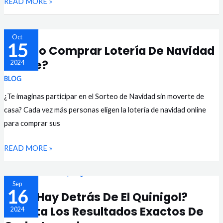
READ MORE »
NIÑO?
¿CÓMO
Oct
15
¿Cómo Comprar Lotería De Navidad
COMPRAR
Online?
2024
LOTERÍA
DE
BLOG
NAVIDAD
¿Te imaginas participar en el Sorteo de Navidad sin moverte de
ONLINE?
casa? Cada vez más personas eligen la lotería de navidad online
para comprar sus
READ MORE »
¿QUÉ
Sep
16
¿Qué Hay Detrás De El Quinigol?
HAY
Acierta Los Resultados Exactos De
2024
DETRÁS