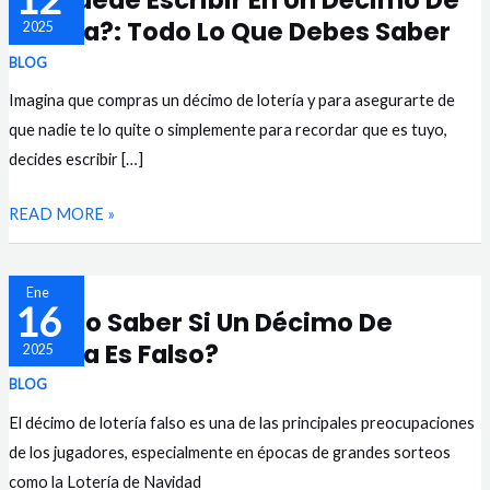
¿Se Puede Escribir En Un Décimo De
PUEDE
Lotería?: Todo Lo Que Debes Saber
2025
ESCRIBIR
EN
BLOG
UN
Imagina que compras un décimo de lotería y para asegurarte de
DÉCIMO
que nadie te lo quite o simplemente para recordar que es tuyo,
DE
decides escribir […]
LOTERÍA?:
READ MORE »
TODO
LO
QUE
¿CÓMO
Ene
16
¿Cómo Saber Si Un Décimo De
DEBES
SABER
Lotería Es Falso?
SABER
2025
SI
UN
BLOG
DÉCIMO
El décimo de lotería falso es una de las principales preocupaciones
DE
de los jugadores, especialmente en épocas de grandes sorteos
LOTERÍA
como la Lotería de Navidad