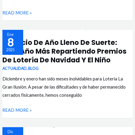
ES
READ MORE »
FALSO?
UN
Ene
8
Un Inicio De Año Lleno De Suerte:
INICIO
Otro Año Más Repartiendo Premios
2025
DE
De Lotería De Navidad Y El Niño
AÑO
LLENO
ACTUALIDAD
,
BLOG
DE
Diciembre y enero han sido meses inolvidables para Lotería La
SUERTE:
Gran Ilusión. A pesar de las dificultades y de haber permanecido
OTRO
cerrados físicamente, hemos conseguido
AÑO
READ MORE »
MÁS
REPARTIENDO
PREMIOS
¿CUÁNTO
Dic