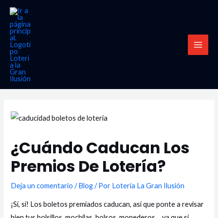
Ir
MAI
al
MEN
contenido
¿Cuándo Caducan Los
Premios De Lotería?
Deja un comentario
/
Blog
/ Por
Lotería La Gran Ilusión
¡Sí, sí! Los boletos premiados caducan, así que ponte a revisar
bien tus bolsillos, mochilas, bolsos, monederos
…
ya que
si