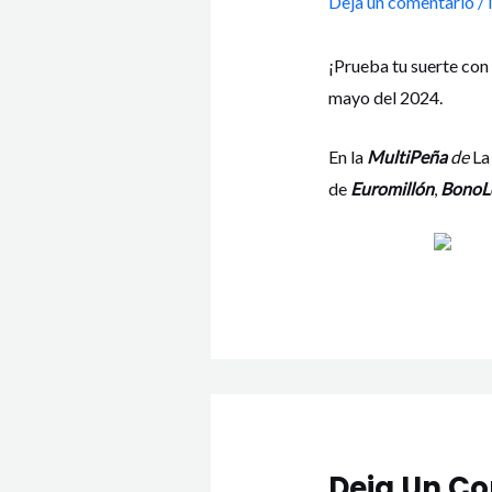
Deja un comentario
/
¡Prueba tu suerte con
mayo del 2024.
En la
MultiPeña
de
La
de
Euromillón
,
BonoL
Deja Un C