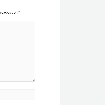
arcados con
*