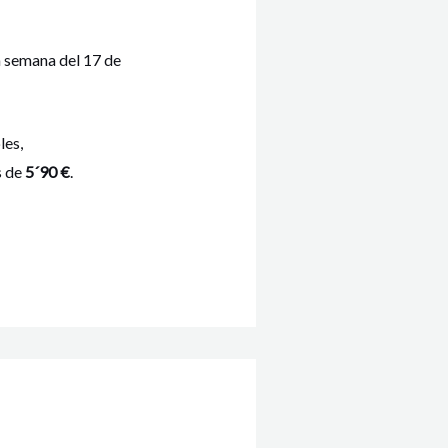
a semana del 17 de
les,
s de
5´90 €
.