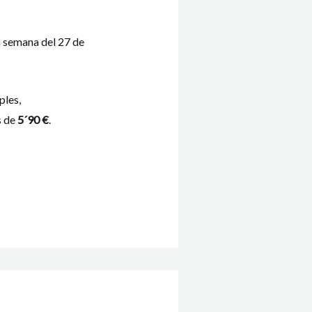
a semana del 27 de
ples,
s de
5´90 €
.